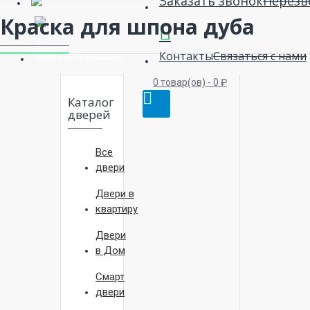
Заказать звонок
Перезв
Краска для шпона дуба
Контакты
Связаться с нами
Вызвать замерщика
0 товар(ов) - 0 ₽
Каталог
дверей
Все
двери
Двери в
квартиру
Двери
в Дом
Смарт
двери