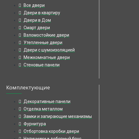
Все двери
Двери в квартиру
Двери в Дом
Смарт двери
Взломостойкие двери
Утепленные двери
Двери с шумоизоляцией
Межкомнатные двери
Стеновые панели
Комплектующие
Декоративные панели
Отделка металлом
Замки и запирающие механизмы
Фурнитура
Отбортовка коробки двери
Наличники и доборный брус