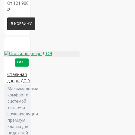
От 121 900
₽
Панель 16 Техно Л 02
В КОРЗИНУ
Панель 16 Техно Л 03
ХИТ
Стальная
дверь ДС 9
Максимальный
Панель 16 Тринити К 01
комфорт с
системой
тепло– и
звукоизоляции
премиум
класса для
Панель 16 Тринити К 02
надежной