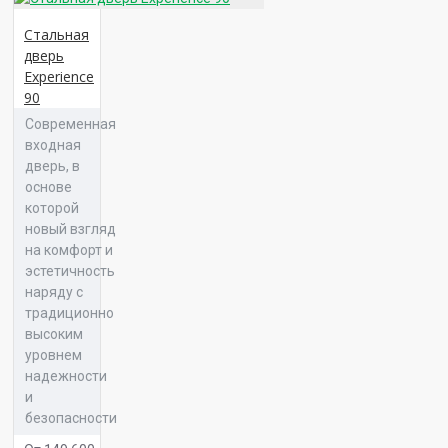
Панель 16 ФК 59
Стальная
дверь
Experience
90
Современная
Панель 16 ФК 62
входная
дверь, в
основе
которой
новый взгляд
Панель 16 ФЛ 00
на комфорт и
эстетичность
наряду с
традиционно
высоким
Панель 16 ФЛ 06
уровнем
надежности
и
безопасности
Панель 16 ФЛ 07