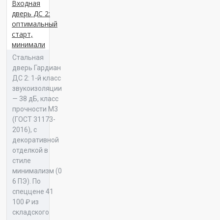
Входная
Отделка №146
дверь ДС 2:
Панель 12 Витра Л 02
оптимальный
старт,
минимали
Отделка №147
Стальная
дверь Гардиан
Панель 12 Витра Л 03
ДС 2: 1-й класс
звукоизоляции
Отделка №148
— 38 дБ, класс
прочности М3
(ГОСТ 31173-
2016), с
Панель 16 Альба К 01
Отделка №149
декоративной
отделкой в
стиле
минимализм (0
Отделка №150
6 ПЭ). По
спеццене 41
Панель 16 Альба К 02
100 ₽ из
складского
Отделка №151