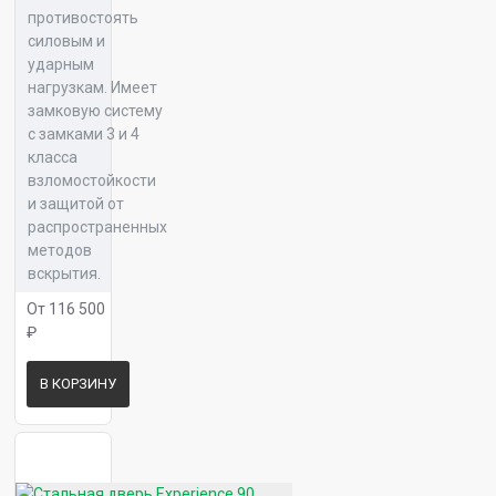
противостоять
силовым и
ударным
Панель 16 ФК 51
нагрузкам. Имеет
замковую систему
с замками 3 и 4
класса
взломостойкости
Панель 16 ФК 53
и защитой от
распространенных
методов
вскрытия.
Панель 16 ФК 55
От 116 500
₽
В КОРЗИНУ
Панель 16 ФК 58