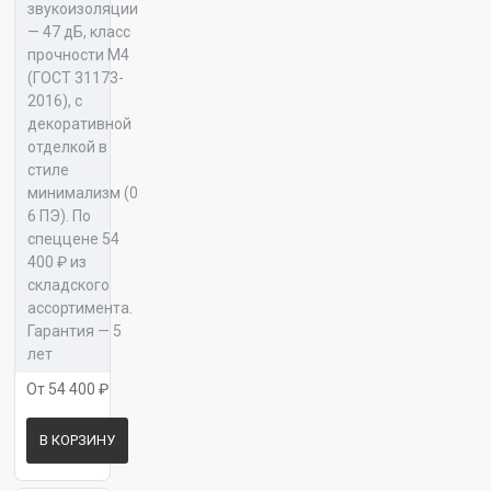
звукоизоляции
Отделка №163
— 47 дБ, класс
прочности М4
(ГОСТ 31173-
2016), с
Панель 16 Галант К 01
Отделка №165
декоративной
отделкой в
стиле
минимализм (0
Отделка №167
6 ПЭ). По
спеццене 54
Панель 16 Галант К 02
400 ₽ из
складского
ассортимента.
Отделка №171
Гарантия — 5
лет
Панель 16 Галант К 03
От 54 400 ₽
Отделка №173
В КОРЗИНУ