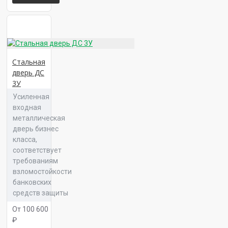
Панель 16 Сплайн К 04
Стальная
дверь ДС
3У
Панель 16 Сплайн К 05
Усиленная
входная
металлическая
дверь бизнес
класса,
соответствует
Панель 16 Сплайн Л 01
требованиям
взломостойкости
банковских
средств защиты
От 100 600
Панель 16 Сплайн Л 02
₽