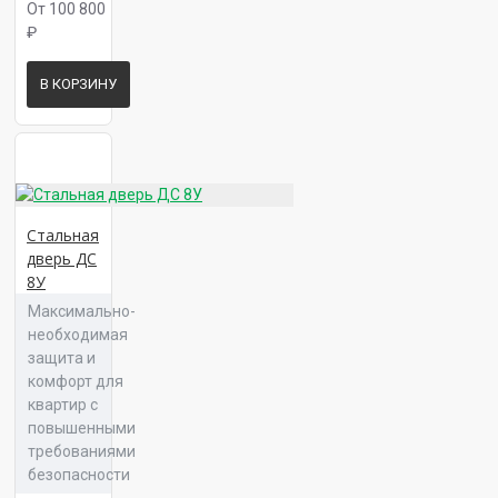
От 100 800
Панель 16 Техно К 01
₽
В КОРЗИНУ
Панель 16 Техно К 02
Стальная
дверь ДС
8У
Панель 16 Техно К 03
Максимально-
необходимая
защита и
комфорт для
квартир с
Панель 16 Техно Л 01
повышенными
требованиями
безопасности