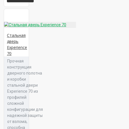
Панель 16 ФК 18
Стальная
дверь
Experience
70
Панель 16 ФК 27
Прочная
конструкция
дверного полотна
и коробки
стальной двери
Панель 16 ФК 48
Experience 70 из
профилей
сложной
конфигурации для
надежной защиты
Панель 16 ФК 49
от взлома,
способна