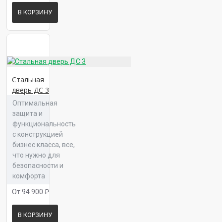
Панель 16 Прайм Л 05
В КОРЗИНУ
Панель 16 Сплайн К 01
Стальная
дверь ДС 3
Оптимальная
защита и
функциональность
Панель 16 Сплайн К 02
с конструкцией
бизнес класса, все,
что нужно для
безопасности и
комфорта
Панель 16 Сплайн К 03
От 94 900 ₽
В КОРЗИНУ