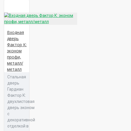
Отделка №175
Панель 16 Галант К 04
Отделка №177
Входная
дверь
Панель 16 Галант К 05
Фактор К:
эконом
Отделка №178
профи,
металл/
металл
Стальная
Отделка №179
Панель 16 Галант Л 01
дверь
Гардиан
Фактор К:
двухлистовая
Отделка №181
дверь эконом
с
Панель 16 Галант Л 02
декоративной
отделкой в
Отделка №182