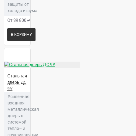
защиты от
холода и шума
От 89 800 ₽
Панель 16 Тринити К 04
В КОРЗИНУ
Панель 16 Тринити К 05
Стальная
дверь ДС
9У
Усиленная
входная
Панель 16 Тринити Л 01
металлическая
дверь с
системой
тепло– и
звукоизоляции