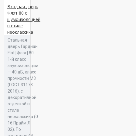
Входная дверь
Флэт 80 с
шумоизоляцией
в стиле
Панель 16 Оскар К 05
неоклассика
Стальная
дверь Гардиан
Flat [Флэт] 80:
1-й класс
звукоизоляции
Панель 16 Оскар Л 01
— 40 дБ, класс
прочности М3
(ГОСТ 31173-
2016), с
декоративной
отделкой в
Панель 16 Оскар Л 02
стиле
неоклассика (0
16 Прайм Л
02). По
спеццене 44