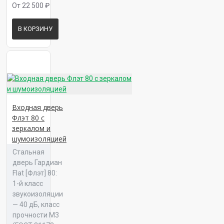
От 22 500 ₽
Панель 16 Консул К 05
В КОРЗИНУ
Панель 16 Консул Л 01
Входная дверь
Флэт 80 с
зеркалом и
Панель 16 Консул Л 02
шумоизоляцией
Стальная
дверь Гардиан
Flat [Флэт] 80:
1-й класс
звукоизоляции
Панель 16 Консул Л 04
— 40 дБ, класс
прочности М3