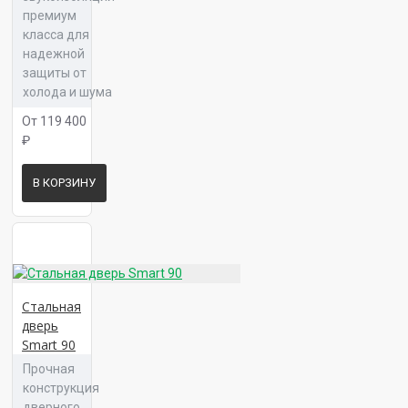
Панель 16 Тринити Л 02
премиум
класса для
надежной
защиты от
холода и шума
От 119 400
Панель 16 Тринити Л 04
₽
В КОРЗИНУ
Панель 16 Тринити Л 05
Стальная
дверь
Панель 16 ФК 00
Smart 90
Прочная
конструкция
дверного