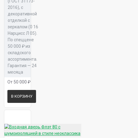
(ГОСТ 31173-
2016), с
декоративной
Панель 16 Консул Л 05
отделкой с
зеркалом (0 16
Нарцисс Л 05).
По спеццене
50 000 ₽ из
складского
Панель 16 Оскар К 01
ассортимента.
Гарантия — 24
месяца
От 50 000 ₽
Панель 16 Оскар К 02
В КОРЗИНУ
Панель 16 Оскар К 04