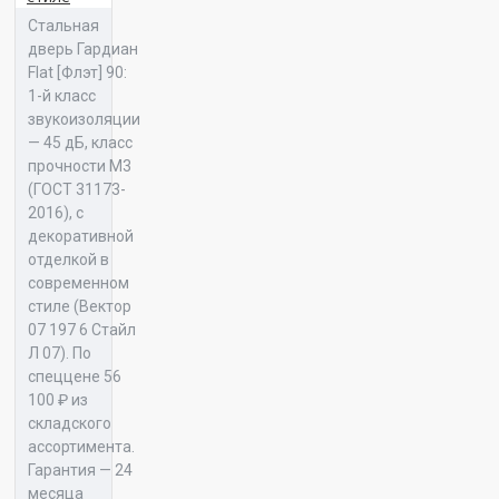
Стальная
дверь Гардиан
Панель 16 Прайм К 03
Flat [Флэт] 90:
1-й класс
звукоизоляции
— 45 дБ, класс
прочности М3
(ГОСТ 31173-
Панель 16 Прайм К 04
2016), с
декоративной
отделкой в
современном
стиле (Вектор
07 197 6 Стайл
Панель 16 Прайм К 05
Л 07). По
спеццене 56
100 ₽ из
складского
ассортимента.
Гарантия — 24
Панель 16 Прайм Л 01
месяца