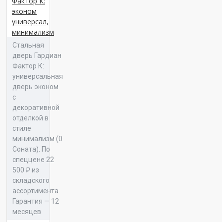
Фактор К:
эконом
Отделка №189 «Вектор
универсал,
03»
минимализм
Стальная
Панель 16 Консул К 01
дверь Гардиан
Фактор К:
универсальная
дверь эконом
с
декоративной
Панель 16 Консул К 02
отделкой в
стиле
минимализм (0
Соната). По
спеццене 22
500 ₽ из
Панель 16 Консул К 04
складского
ассортимента.
Гарантия — 12
месяцев