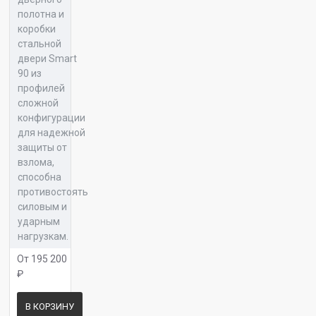
Панель 16 ФК 06
полотна и
коробки
стальной
двери Smart
90 из
Панель 16 ФК 07
профилей
сложной
конфигурации
для надежной
защиты от
Панель 16 ФК 15
взлома,
способна
противостоять
силовым и
ударным
Панель 16 ФК 16
нагрузкам.
От 195 200
₽
В КОРЗИНУ
Панель 16 ФК 17