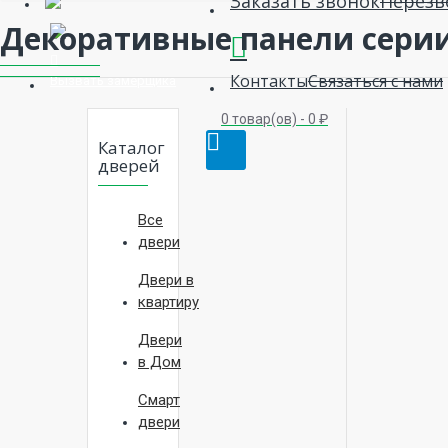
Заказать звонок
Перезв
Декоративные панели сери
Контакты
Связаться с нами
Вызвать замерщика
0 товар(ов) - 0 ₽
Каталог
дверей
Все
двери
Двери в
квартиру
Двери
в Дом
Смарт
двери