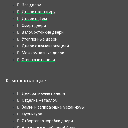
Все двери
Двери в квартиру
Двери в Дом
Смарт двери
Взломостойкие двери
Утепленные двери
Двери с шумоизоляцией
Межкомнатные двери
Стеновые панели
Комплектующие
Декоративные панели
Отделка металлом
Замки и запирающие механизмы
Фурнитура
Отбортовка коробки двери
Наличники и доборный брус