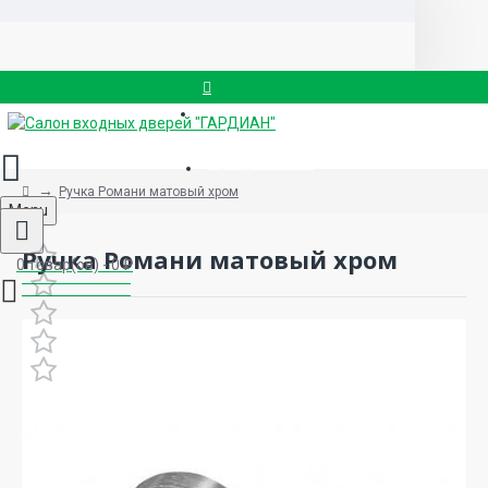
Вызвать замерщика
8 (499) 714-88-83
Ручка Романи матовый хром
Menu
Ручка Романи матовый хром
0 товар(ов) - 0 ₽