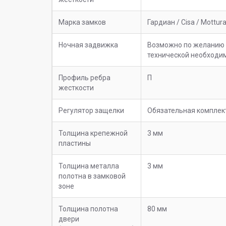
Марка замков
Гардиан / Cisa / Mottur
Ночная задвижка
Возможно по желанию 
технической необходи
Профиль ребра
П
жесткости
Регулятор защелки
Обязательная комплек
Толщина крепежной
3 мм
пластины
Толщина металла
3 мм
полотна в замковой
зоне
Толщина полотна
80 мм
двери