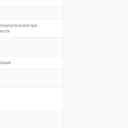
a
покупателя или при
мости
тация