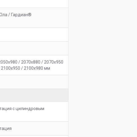
Ола / Гардиан®
2050х980 / 2070х880 / 2070х950
/ 2100х950 / 2100х980 мм
тация с цилиндровым
тация