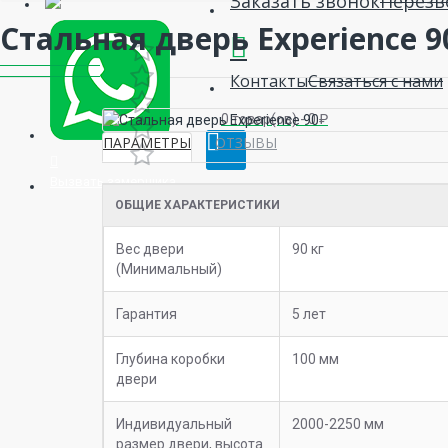
Заказать звонок
Перезв
Стальная дверь Experience 9
Контакты
Связаться с нами
0 товар(ов) - 0 ₽
ПАРАМЕТРЫ
ОТЗЫВЫ
Вызвать замерщика
ОБЩИЕ ХАРАКТЕРИСТИКИ
Вес двери
90 кг
(Минимальный)
Гарантия
5 лет
Глубина коробки
100 мм
двери
Индивидуальный
2000-2250 мм
размер двери, высота