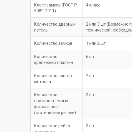
Класс замков (ГОСТ Р
4 класс
5089-2011)
Количество дверных
2 или 3 шт (Возможно 
петель
технической необходи
Количество замков
1 или 2 шт
Количество
6 шт
крепежных пластин
Количество листов
2 шт
металла
Количество
3 шт
противосъемных
фиксаторов
(статические ригели)
Количество ребер
3 шт
жесткости