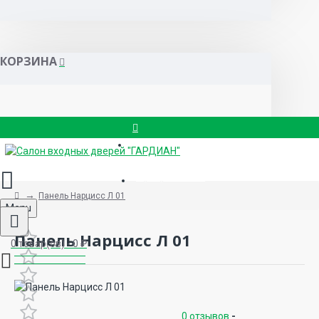
КОРЗИНА
Вызвать замерщика
8 (499) 714-88-83
Панель Нарцисс Л 01
Menu
Панель Нарцисс Л 01
0 товар(ов) - 0 ₽
0 отзывов
-