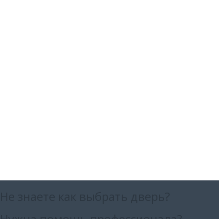
Не знаете как выбрать
дверь?
Нужна помощь
профессионала?