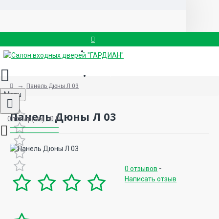
Вызвать замерщика
8 (499) 714-88-83
Панель Дюны Л 03
Menu
Панель Дюны Л 03
0 товар(ов) - 0 ₽
0 отзывов
-
Написать отзыв