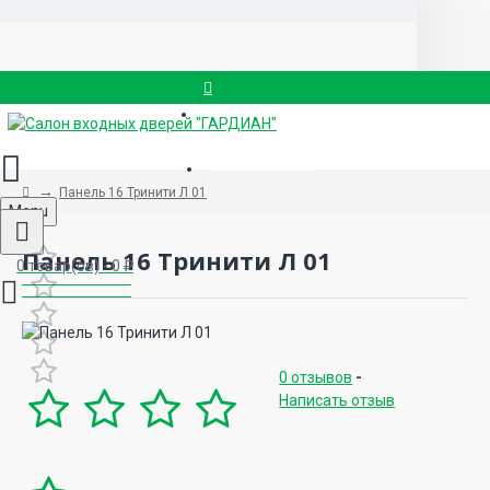
Вызвать замерщика
8 (499) 714-88-83
Панель 16 Тринити Л 01
Menu
Панель 16 Тринити Л 01
0 товар(ов) - 0 ₽
0 отзывов
-
Написать отзыв