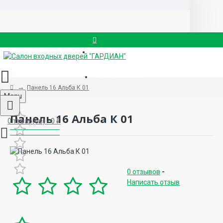
Вызвать замерщика
8 (499) 714-88-83
Панель 16 Альба К 01
Menu
Панель 16 Альба К 01
0 товар(ов) - 0 ₽
0 отзывов
-
Написать отзыв