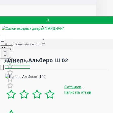
Вызвать замерщика
8 (499) 714-88-83
Панель Альберо Ш 02
Menu
Панель Альберо Ш 02
0 товар(ов) - 0 ₽
0 отзывов
-
Написать отзыв