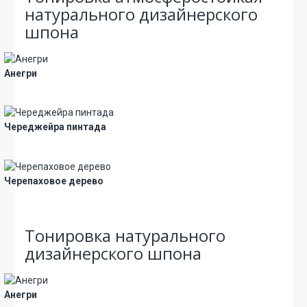
натурального дизайнерского
шпона
Анегри
Новинка
Череджейра пинтада
Новинка
Черепаховое дерево
Новинка
Тонировка натурального
дизайнерского шпона
Анегри