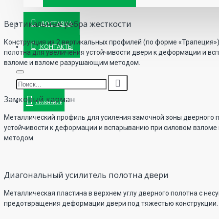
Вертикальные ребра жесткости
ДОСТАВКА
Конструкция из 2 вертикальных профилей (по форме «Трапеция»)
КОНТАКТЫ
полотна для увеличения устойчивости двери к деформации и вс
взломе и взломе разрушающим методом.
Замковый карман
СРАВНЕНИЕ
Металлический профиль для усиления замочной зоны дверного п
устойчивости к деформации и вспарыванию при силовом взлом
методом.
Диагональный усилитель полотна двери
Металлическая пластина в верхнем углу дверного полотна с нес
предотвращения деформации двери под тяжестью конструкции.