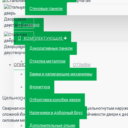
Стеновые панели
ГЛАВНАЯ
КОМПЛЕКТУЮЩИЕ
Декоративные панели
Отделка металлом
ОПИСАНИЕ
ПАРАМЕТРЫ
ОТЗЫВЫ
Замки и запирающие механизмы
Фурнитура
Цельногнутое дверное полотно
Отбортовка коробки двери
Сварная конструкция из 2 листов металла с цельногнутым нару
Наличники и доборный брус
сложной конфигурации для увеличения устойчивости двери к д
силовым методом.
Дополнительные опции