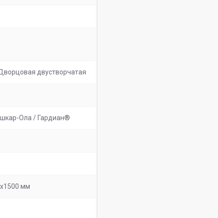
 Дворцовая двустворчатая
ошкар-Ола / Гардиан®
0х1500 мм