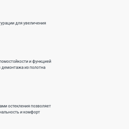
гурации для увеличения
зломостойкости и функцией
з демонтажа из полотна
ами остекления позволяет
нальность и комфорт