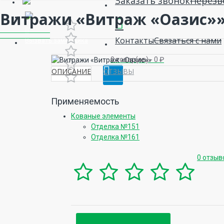
Заказать звонок
Перезв
Витражи «Витраж «Оазис»
Контакты
Связаться с нами
Вызвать замерщика
0 товар(ов) - 0 ₽
ОПИСАНИЕ
ОТЗЫВЫ
Применяемость
Кованые элементы
Отделка №151
Отделка №161
0 отзыв