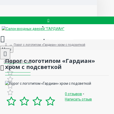
Вызвать замерщика
8 (499) 714-88-83
Порог с логотипом «Гардиан» хром с подсветкой
Menu
Порог с логотипом «Гардиан»
0 товар(ов) - 0 ₽
хром с подсветкой
0 отзывов
-
Написать отзыв