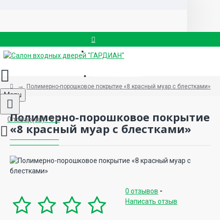
Вызвать замерщика
8 (499) 714-88-83
Полимерно-порошковое покрытие «8 красный муар с блестками»
Menu
Полимерно-порошковое покрытие
0 товар(ов) - 0 ₽
«8 красный муар с блестками»
0 отзывов
-
Написать отзыв