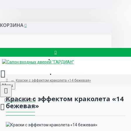
КОРЗИНА
Вызвать замерщика
8 (499) 714-88-83
Краски с эффектом краколета «14 бежевая»
Menu
Краски с эффектом краколета «14
0 товар(ов) - 0 ₽
бежевая»