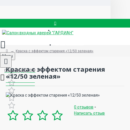
Вызвать замерщика
8 (499) 714-88-83
Краска с эффектом старения «12/50 зеленая»
Menu
Краска с эффектом старения
0 товар(ов) - 0 ₽
«12/50 зеленая»
0 отзывов
-
Написать отзыв