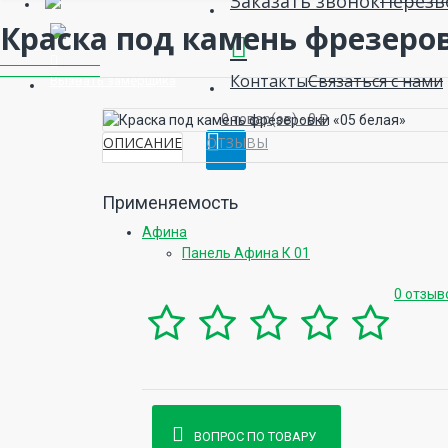
Заказать звонок
Перезв
Краска под камень фрезеров
Контакты
Связаться с нами
Вызвать замерщика
0 товар(ов) - 0 ₽
ОПИСАНИЕ
ОТЗЫВЫ
Применяемость
Афина
Панель Афина К 01
0 отзыв
ВОПРОС ПО ТОВАРУ