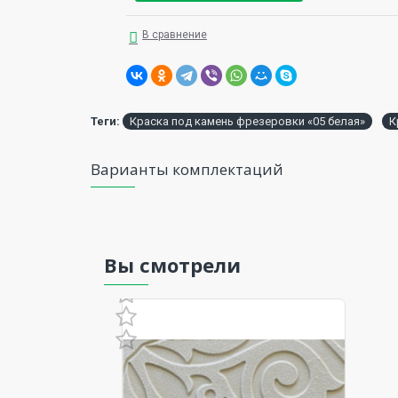
В сравнение
Теги:
Краска под камень фрезеровки «05 белая»
К
Варианты комплектаций
Вы смотрели