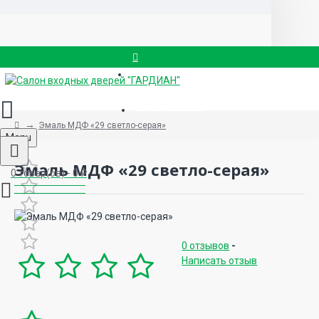
Вызвать замерщика
8 (499) 714-88-83
Эмаль МДФ «29 светло-серая»
Menu
Эмаль МДФ «29 светло-серая»
0 товар(ов) - 0 ₽
0 отзывов
-
Написать отзыв