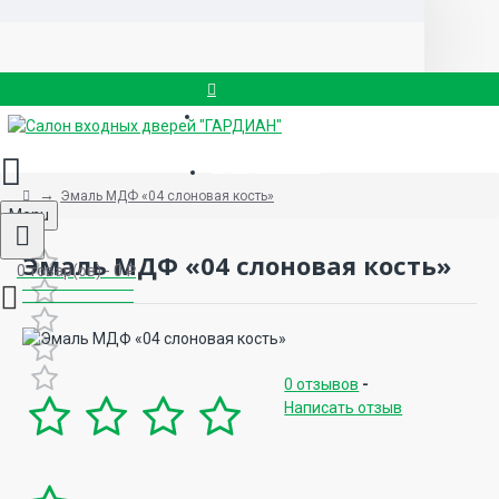
Вызвать замерщика
8 (499) 714-88-83
Эмаль МДФ «04 слоновая кость»
Menu
Эмаль МДФ «04 слоновая кость»
0 товар(ов) - 0 ₽
0 отзывов
-
Написать отзыв