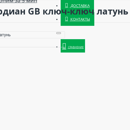
оним за 5 мин
ДОСТАВКА
диан GB ключ-ключ латунь
КОНТАКТЫ
СРАВНЕНИЕ